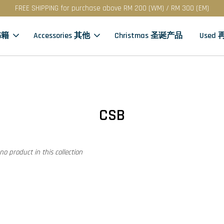
FREE SHIPPING for purchase above RM 200 (WM) / RM 300 (EM)
书籍
Accessories 其他
Christmas 圣诞产品
Used
CSB
 no product in this collection