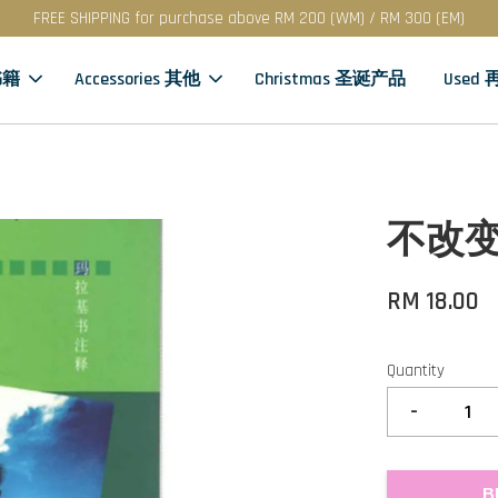
FREE SHIPPING for purchase above RM 200 (WM) / RM 300 (EM)
书籍
Accessories 其他
Christmas 圣诞产品
Used
不改
RM 18.00
Quantity
-
B