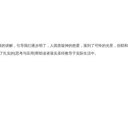
晰的讲解，引导我们逐步明了，人因质疑神的慈爱，落到了可怜的光景，但耶
了扎实的
[思考与应用]帮助读者落实圣经教导于实际生活中。