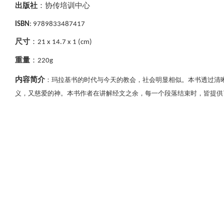
出版社
：协传培训中心
ISBN
: 9789833487417
尺寸
：
21 x 14.7 x 1 (cm)
重量
：
220g
内容简介
：玛拉基书的时代与今天的教会，社会明显相似。本书透过清
义，又慈爱的神。本书作者在讲解经文之余，每一个段落结束时，皆提供