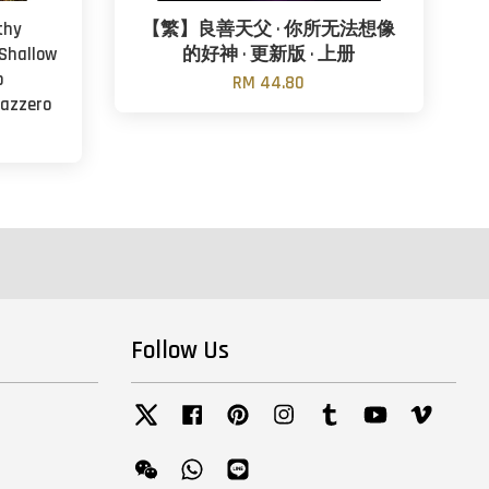
thy
【繁】良善天父 · 你所无法想像
 Shallow
的好神 · 更新版 · 上册
p
RM 44.80
cazzero
Follow Us
Twitter
Facebook
Pinterest
Instagram
Tumblr
YouTube
Vimeo
Wechat
Whatsapp
Line