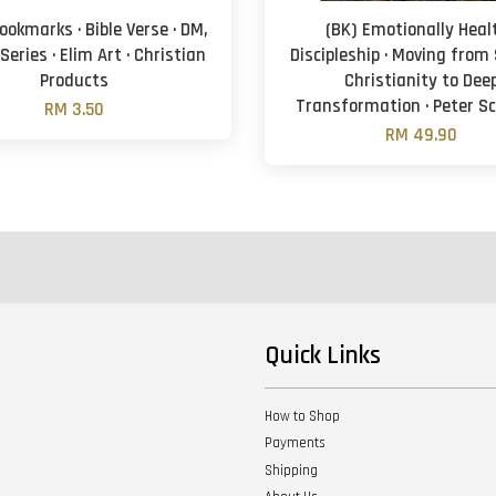
ookmarks · Bible Verse · DM,
(BK) Emotionally Heal
Series · Elim Art · Christian
Discipleship · Moving from
Products
Christianity to Dee
Transformation · Peter S
RM 3.50
RM 49.90
Quick Links
How to Shop
Payments
Shipping