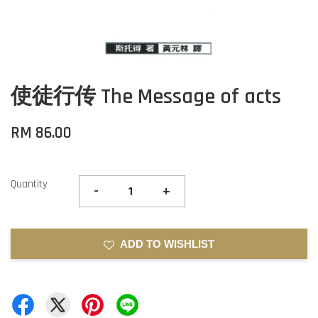
使徒行传 The Message of acts
RM 86.00
Quantity
-
+
ADD TO WISHLIST