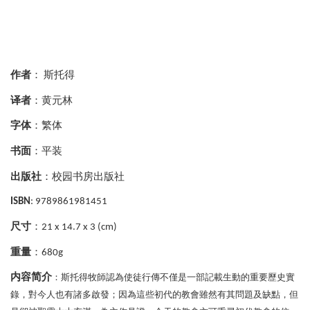
作者
：
斯托得
译者
：黄元林
字体
：繁体
书面
：平装
出版社
：校园书房出版社
ISBN
: 9789861981451
尺寸
：
21 x 14.7 x 3 (cm)
重量
：
680g
内容简介
：斯托得牧師認為使徒行傳不僅是一部記載生動的重要歷史實
錄，對今人也有諸多啟發；因為這些初代的教會雖然有其問題及缺點，但