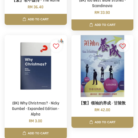
【繁】名不虚传 · The Name
(BK) 100 Best Bible Stories ·
Scandinavia
RM 36.40
RM 33.90
ADD TO CART
ADD TO CART
(BK) Why Christmas? · Nicky
【繁】领袖的养成 · 甘陵敦
Gumbel · Expanded Edition ·
RM 42.00
Alpha
RM 3.00
ADD TO CART
ADD TO CART