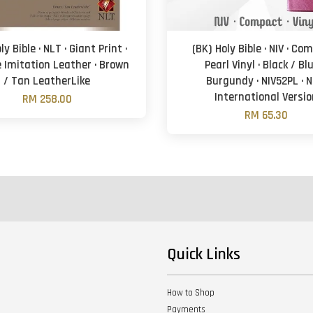
ly Bible · NLT · Giant Print ·
(BK) Holy Bible · NIV · Com
 Imitation Leather · Brown
Pearl Vinyl · Black / Bl
/ Tan LeatherLike
Burgundy · NIV52PL · 
International Versio
RM 258.00
RM 65.30
Quick Links
How to Shop
Payments