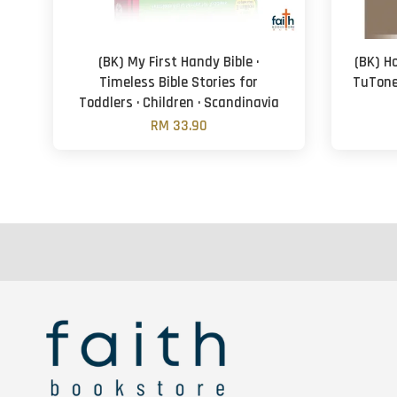
(BK) My First Handy Bible ·
(BK) Ho
Timeless Bible Stories for
TuTone
Toddlers · Children · Scandinavia
RM 33.90