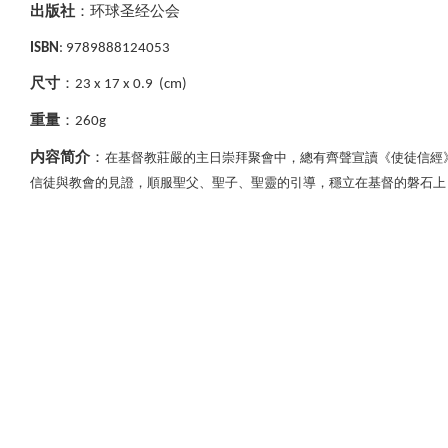
出版社
：环球圣经公会
ISBN
: 9789888124053
尺寸
：
23 x 17 x 0.9 (cm)
重量
：
260g
内容简介
：
在基督教莊嚴的主日崇拜聚會中，總有齊聲宣讀《使徒信經
信徒與教會的見證，順服聖父、聖子、聖靈的引導，穩立在基督的磐石上