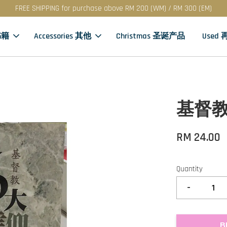
FREE SHIPPING for purchase above RM 200 (WM) / RM 300 (EM)
书籍
Accessories 其他
Christmas 圣诞产品
Used
基督教
RM 24.00
Quantity
-
B