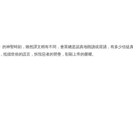
》的神聖時刻，雖然譯文稍有不同，會眾總是認真地朗讀或背誦，有多少信徒
，抵擋世俗的謊言，拆毁惡者的營壘，彰顯上帝的榮耀。