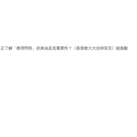
真正了解「教理問答」的來由及其重要性？《基督教六大信仰宣言》能激勵