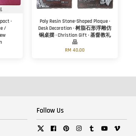
pact ·
Poly Resin Stone-Shaped Plaque ·
ue /
Desk Decoration · 树脂石形浮雕仿
New
铜桌摆 · Christian Gift · 基督教礼
n
品
RM 40.00
Follow Us
Twitter
Facebook
Pinterest
Instagram
Tumblr
YouTube
Vimeo