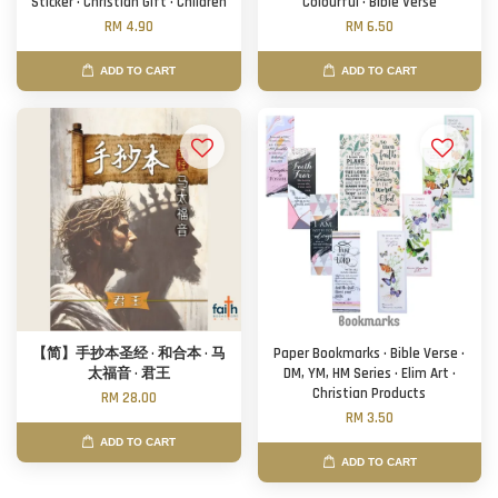
Sticker · Christian Gift · Children
Colourful · Bible Verse
RM 4.90
RM 6.50
ADD TO CART
ADD TO CART
【简】手抄本圣经 · 和合本 · 马
Paper Bookmarks · Bible Verse ·
太福音 · 君王
DM, YM, HM Series · Elim Art ·
Christian Products
RM 28.00
RM 3.50
ADD TO CART
ADD TO CART