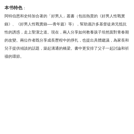
本书特色
：
阿特伯恩和史特加合著的「好男人」叢書（包括熱賣的《好男人性戰實
錄》、《好男人性戰實錄──青年篇》等），幫助過許多基督徒弟兄抵抗
性的誘惑，走上聖潔之道。現在，兩人分享如何教養孩子坦然面對青春期
的改變。兩位作者既分享成長歷程中的掙扎，也提出具體建議，為家長和
兒子提供傾談的話題，築起溝通的橋梁。書中更安排了父子一起討論和祈
禱的環節。