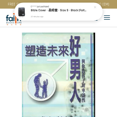
FREE SHIPPING for purchase above RM 200 (WM) / RM 300 (EM)
C******
just purchased
Bible Cover · 圣经套 · Size S · Black (Faith) | Blue (Hope) | Maroon (Love)
22 minutes ago