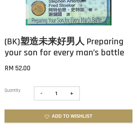
(BK)塑造未来好男人 Preparing
your son for every man’s battle
RM 52.00
Quantity
-
+
ADD TO WISHLIST