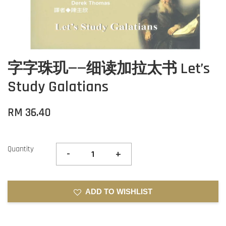
字字珠玑——细读加拉太书 Let’s
Study Galatians
RM 36.40
Quantity
-
+
ADD TO WISHLIST