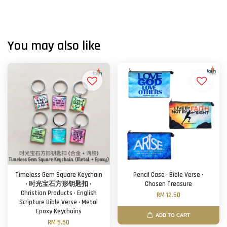
You may also like
Timeless Gem Square Keychain
Pencil Case · Bible Verse ·
· 时光宝石方形钥匙扣 ·
Chosen Treasure
Christian Products · English
RM 12.50
Scripture Bible Verse · Metal
Epoxy Keychains
ADD TO CART
RM 5.50