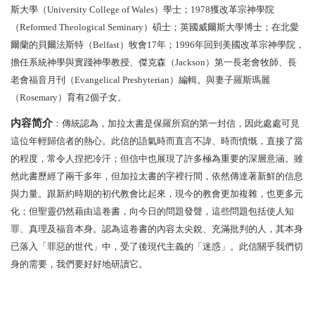
斯大學（University College of Wales）學士；1978獲改革宗神學院
（Reformed Theological Seminary）碩士；英國威爾斯大學博士；在北愛
爾蘭的貝爾法斯特（Belfast）牧會17年；1996年回到美國改革宗神學院，
擔任系統神學與實踐神學教授、傑克森（Jackson）第一長老會牧師、長
老會福音月刊（Evangelical Presbyterian）編輯。與妻子羅斯瑪麗
（Rosemary）育有2個子女。
内容简介
：傳統認為，加拉太書是保羅所寫的第一封信，因此處處可見
這位年輕歸信者的熱心。此信的語氣時而直言不諱、時而憤慨，直接了當
的程度，常令人捏把冷汗；但信中也展現了許多極為重要的深層意涵。雖
然此書歷經了兩千多年，但加拉太書的字裡行間，依然傳達著新鮮的信息
與力量。跟新約時期的初代教會比起來，現今的教會更加複雜，也更多元
化；但聖靈仍然藉由這卷書，向今日的問題發聲，這些問題包括使人知
罪、真理及福音本身。認為這卷書的內容太尖銳、充滿批判的人，其本身
已落入「罪惡的世代」中，受了後現代主義的「迷惑」。此信關乎我們切
身的需要，我們要好好地研讀它。