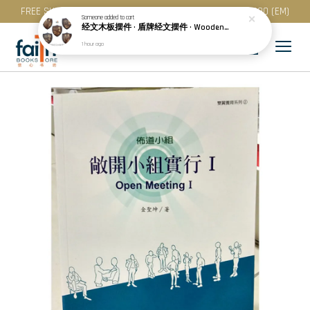
FREE SHIPPING for purchase above RM 200 (WM) / RM 300 (EM)
Someone
added to cart
经文木板摆件 · 盾牌经文摆件 · Wooden Plaque Decoration · Shield-shaped Scripture Plaque · With Chinese Bible Verse · Agape
1 hour ago