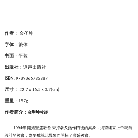
作者
：
金圣坤
字体
：繁体
书面
：平装
出版社
：道声出版社
ISBN
: 9789866735387
尺寸
：
22.7 x 16.5 x 0.7(cm)
重量
：157
g
作者简介
：
金聖坤牧師
1994年 開拓豐盛教會 秉持著炙熱作門徒的異象，渴望建立上帝親自
設計的教會，為要成就此異象而開拓了豐盛教會。