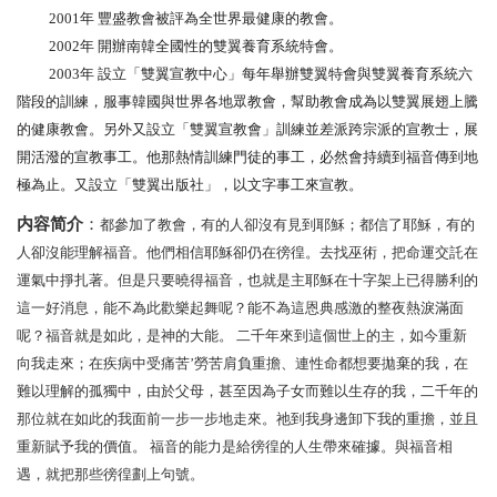
2001年 豐盛教會被評為全世界最健康的教會。
2002年 開辦南韓全國性的雙翼養育系統特會。
2003年 設立「雙翼宣教中心」每年舉辦雙翼特會與雙翼養育系統六
階段的訓練，服事韓國與世界各地眾教會，幫助教會成為以雙翼展翅上騰
的健康教會。另外又設立「雙翼宣教會」訓練並差派跨宗派的宣教士，展
開活潑的宣教事工。他那熱情訓練門徒的事工，必然會持續到福音傳到地
極為止。又設立「雙翼出版社」，以文字事工來宣教
。
内容简介
：
都參加了教會，有的人卻沒有見到耶穌；都信了耶穌，有的
人卻沒能理解福音。他們相信耶穌卻仍在徬徨。去找巫術，把命運交託在
運氣中掙扎著。但是只要曉得福音，也就是主耶穌在十字架上已得勝利的
這一好消息，能不為此歡樂起舞呢？能不為這恩典感激的整夜熱淚滿面
呢？福音就是如此，是神的大能。 二千年來到這個世上的主，如今重新
向我走來；在疾病中受痛苦
’勞苦肩負重擔、連性命都想要拋棄的我，在
難以理解的孤獨中，由於父母，甚至因為子女而難以生存的我，二千年的
那位就在如此的我面前一步一步地走來。祂到我身邊卸下我的重擔，並且
重新賦予我的價值。 福音的能力是給徬徨的人生帶來確據。與福音相
遇，就把那些徬徨劃上句號。