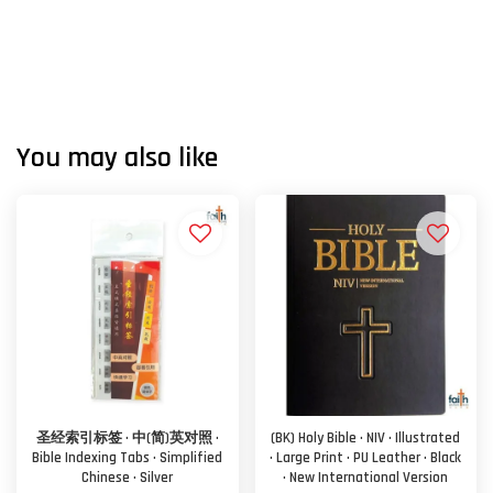
You may also like
圣经索引标签 · 中(简)英对照 ·
(BK) Holy Bible · NIV · Illustrated
Bible Indexing Tabs · Simplified
· Large Print · PU Leather · Black
Chinese · Silver
· New International Version