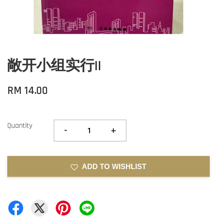
敞开小组实行II
RM 14.00
Quantity
-
+
ADD TO WISHLIST