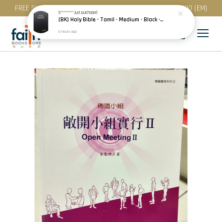
FREE SHIPPING for purchase above RM 200 (WM) / RM 300 (EM)
S*********
just purchased
(BK) Holy Bible · Tamil · Medium · Black · Plastic Cover · Red Edge · பரிசுத்த வேதாகமம்
6 hours ago