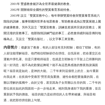
2001年 豐盛教會被評為全世界最健康的教會。
2002年 開辦南韓全國性的雙翼養育系統特會。
2003年 設立「雙翼宣教中心」每年舉辦雙翼特會與雙翼養育系統六
階段的訓練，服事韓國與世界各地眾教會，幫助教會成為以雙翼展翅上騰
的健康教會。另外又設立「雙翼宣教會」訓練並差派跨宗派的宣教士，展
開活潑的宣教事工。他那熱情訓練門徒的事工，必然會持續到福音傳到地
極為止。又設立「雙翼出版社」，以文字事工來宣教
。
内容简介
：
都參加了教會，有的人卻沒有見到耶穌；都信了耶穌，有的
人卻沒能理解福音。他們相信耶穌卻仍在徬徨。去找巫術，把命運交託在
運氣中掙扎著。但是只要曉得福音，也就是主耶穌在十字架上已得勝利的
這一好消息，能不為此歡樂起舞呢？能不為這恩典感激的整夜熱淚滿面
呢？福音就是如此，是神的大能。 二千年來到這個世上的主，如今重新
向我走來；在疾病中受痛苦
’勞苦肩負重擔、連性命都想要拋棄的我，在
難以理解的孤獨中，由於父母，甚至因為子女而難以生存的我，二千年的
那位就在如此的我面前一步一步地走來。祂到我身邊卸下我的重擔，並且
重新賦予我的價值。 福音的能力是給徬徨的人生帶來確據。與福音相
遇，就把那些徬徨劃上句號。