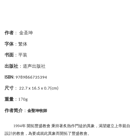
作者
：
金圣坤
字体
：繁体
书面
：平装
出版社
：道声出版社
ISBN
: 9789866735394
尺寸
：
22.7 x 16.5 x 0.7(cm)
重量
：170
g
作者简介
：
金聖坤牧師
1994年 開拓豐盛教會 秉持著炙熱作門徒的異象，渴望建立上帝親自
設計的教會，為要成就此異象而開拓了豐盛教會。