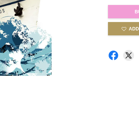
B
ADD