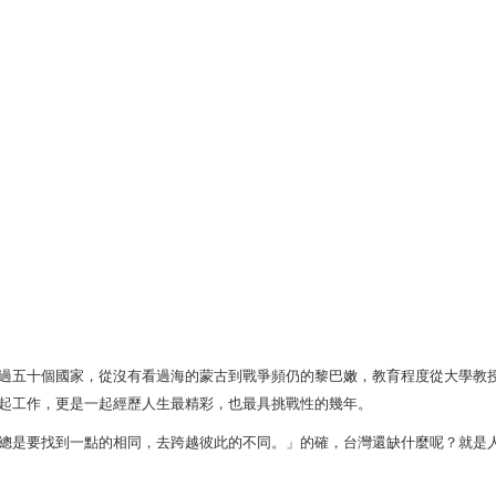
五十個國家，從沒有看過海的蒙古到戰爭頻仍的黎巴嫩，教育程度從大學教授
起工作，更是一起經歷人生最精彩，也最具挑戰性的幾年。
是要找到一點的相同，去跨越彼此的不同。」的確，台灣還缺什麼呢？就是