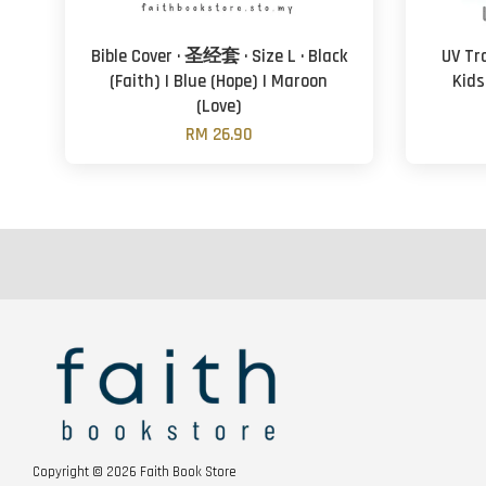
Bible Cover · 圣经套 · Size L · Black
UV Tra
(Faith) | Blue (Hope) | Maroon
Kids
(Love)
RM 26.90
Copyright © 2026 Faith Book Store