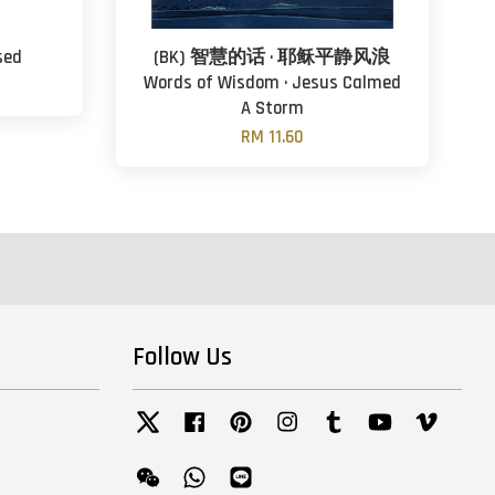
sed
(BK) 智慧的话 · 耶稣平静风浪
Words of Wisdom · Jesus Calmed
A Storm
RM 11.60
Follow Us
Twitter
Facebook
Pinterest
Instagram
Tumblr
YouTube
Vimeo
Wechat
Whatsapp
Line