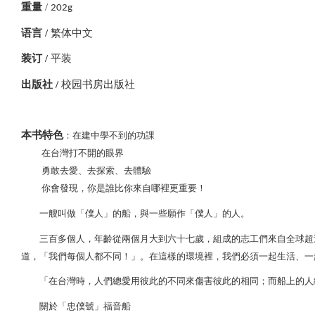
重量
/
202g
语言 /
繁体中文
装订 /
平装
出版社 /
校园书房出版社
本书特色
：在建中學不到的功課
在台灣打不開的眼界
勇敢去愛、去探索、去體驗
你會發現，你是誰比你來自哪裡更重要！
一艘叫做「僕人」的船，與一些願作「僕人」的人。
三百多個人，年齡從兩個月大到六十七歲，組成的志工們來自全球超過
道，「我們每個人都不同！」。在這樣的環境裡，我們必須一起生活、一
「在台灣時，人們總愛用彼此的不同來傷害彼此的相同；而船上的人總
關於「忠僕號」福音船