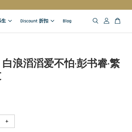
 再生
Discount 折扣
Blog
）白浪滔滔爱不怕·彭书睿·繁
文
+