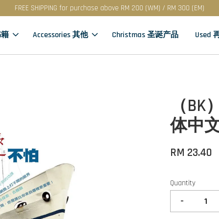
FREE SHIPPING for purchase above RM 200 (WM) / RM 300 (EM)
书籍
Accessories 其他
Christmas 圣诞产品
Used
（BK
体中
RM 23.40
Quantity
-