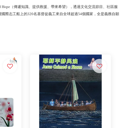
elp and Hope（傳遞知識、提供救援、帶來希望），透過文化交流節目、社區服
際志工船上的320名基督徒義工來自全球超過54個國家，全是義務自願