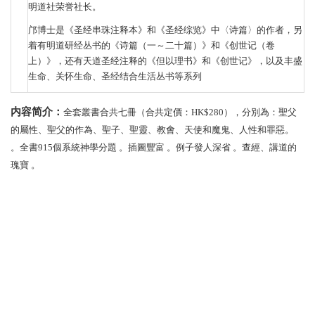
明道社荣誉社长。
邝博士是《圣经串珠注释本》和《圣经综览》中〈诗篇〉的作者，另
着有明道研经丛书的《诗篇（一～二十篇）》和《创世记（卷
上）》，还有天道圣经注释的《但以理书》和《创世记》，以及丰盛
生命、关怀生命、圣经结合生活丛书等系列
内容简介：
全套叢書合共七冊（合共定價：
HK$280），分別為：聖父
的屬性、聖父的作為、聖子、聖靈、教會、天使和魔鬼、人性和罪惡。
。全書915個系統神學分題 。插圖豐富 。例子發人深省 。查經、講道的
瑰寶 。