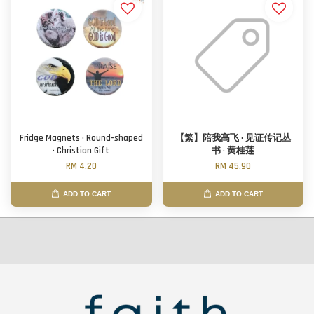
Fridge Magnets · Round-shaped
【繁】陪我高飞 · 见证传记丛
· Christian Gift
书 · 黄桂莲
RM 4.20
RM 45.90
ADD TO CART
ADD TO CART