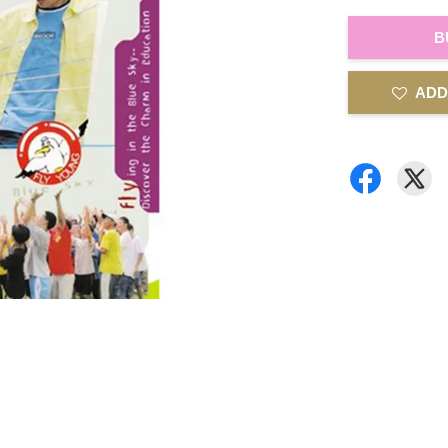
B
ADD