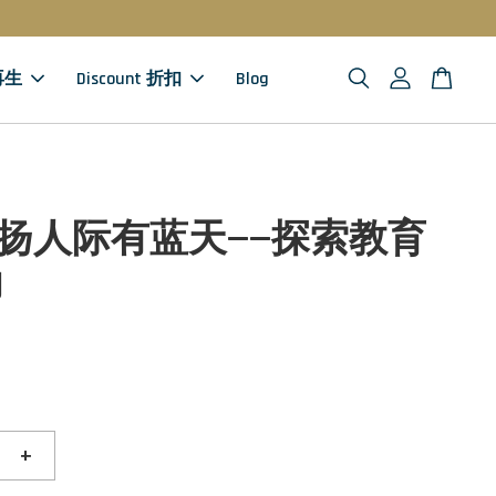
 再生
Discount 折扣
Blog
)飞扬人际有蓝天——探索教育
力
+