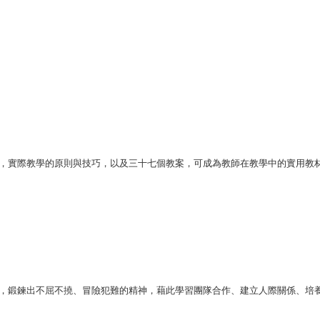
，實際教學的原則與技巧，以及三十七個教案，可成為教師在教學中的實用教
鍛鍊出不屈不撓、冒險犯難的精神，藉此學習團隊合作、建立人際關係、培養