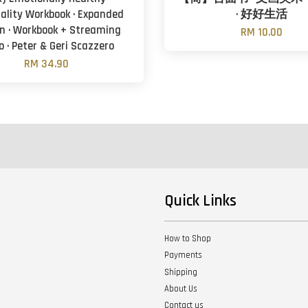
uality Workbook · Expanded
· 好好生活
on · Workbook + Streaming
RM 10.00
o · Peter & Geri Scazzero
RM 34.90
Quick Links
How to Shop
Payments
Shipping
About Us
Contact us