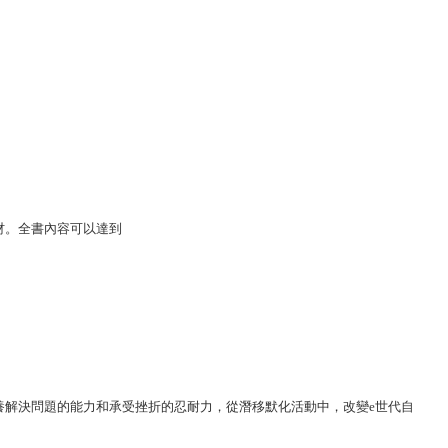
材。全書內容可以達到
解決問題的能力和承受挫折的忍耐力，從潛移默化活動中，改變
e世代自