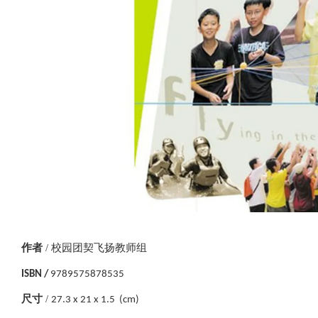
作者
/
校园团契飞扬教师组
ISBN /
9789575878535
尺寸
/
27.3 x 21 x 1.5 (cm)