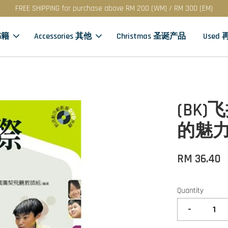
FREE SHIPPING for purchase above RM 200 (WM) / RM 300 (EM)
书籍
Accessories 其他
Christmas 圣诞产品
Used
(BK
的魅
RM 36.40
Quantity
-