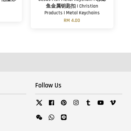
鱼金属钥匙扣 | Christian
Products | Metal Keychains
RM 4.00
Follow Us
Twitter
Facebook
Pinterest
Instagram
Tumblr
YouTube
Vimeo
Wechat
Whatsapp
Line