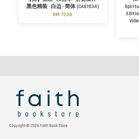
黑色精装 · 白边 · 简体 (CAS1934)
Spirit
Editi
RM 72.00
Vide
Copyright © 2026 Faith Book Store