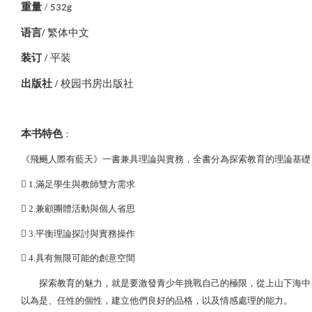
重量
/
532g
语言/
繁体中文
装订 /
平装
出版社 /
校园书房出版社
本书特色
：
《飛颺人際有藍天》一書兼具理論與實務，全書分為探索教育的理論基礎
 1.滿足學生與教師雙方需求
 2.兼顧團體活動與個人省思
 3.平衡理論探討與實務操作
 4.具有無限可能的創意空間
探索教育的魅力，就是要激發青少年挑戰自己的極限，從上山下海中，
以為是、任性的個性，建立他們良好的品格，以及情感處理的能力。