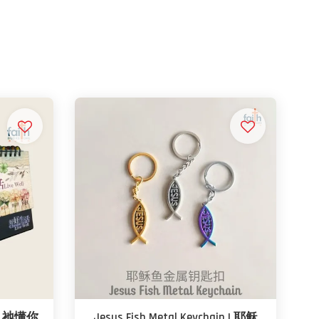
· 祂懂你
Jesus Fish Metal Keychain | 耶稣