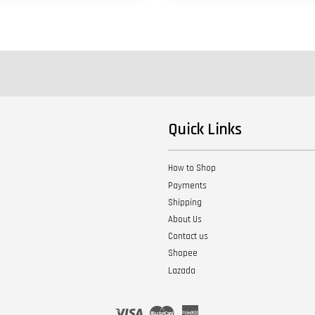
Quick Links
How to Shop
Payments
Shipping
About Us
Contact us
Shopee
Lazada
Visa
Master
American