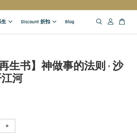
 再生
Discount 折扣
Blog
)【再生书】神做事的法则 · 沙
开江河
+