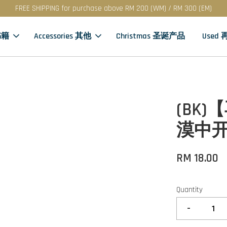
FREE SHIPPING for purchase above RM 200 (WM) / RM 300 (EM)
书籍
Accessories 其他
Christmas 圣诞产品
Used
(BK
漠中
RM 18.00
Quantity
-