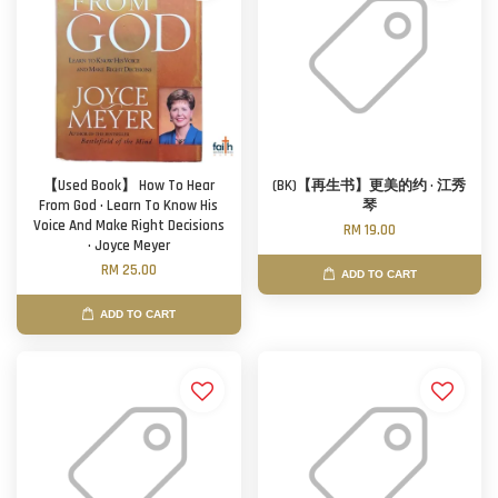
【Used Book】 How To Hear
(BK)【再生书】更美的约 · 江秀
From God · Learn To Know His
琴
Voice And Make Right Decisions
RM 19.00
· Joyce Meyer
RM 25.00
ADD TO CART
ADD TO CART