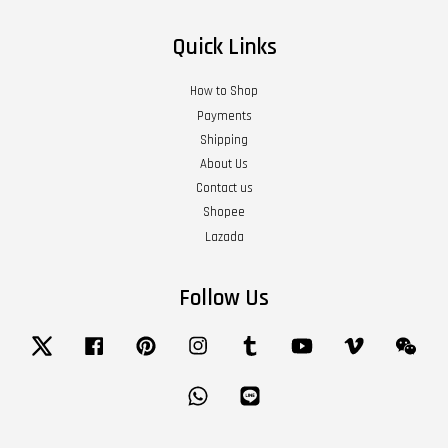
Quick Links
How to Shop
Payments
Shipping
About Us
Contact us
Shopee
Lazada
Follow Us
Twitter
Facebook
Pinterest
Instagram
Tumblr
YouTube
Vimeo
Wech
Whatsapp
Line