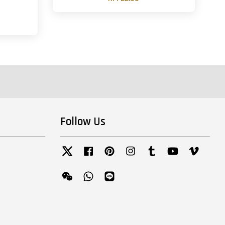
Follow Us
Twitter
Facebook
Pinterest
Instagram
Tumblr
YouTube
Vimeo
Wechat
Whatsapp
Line