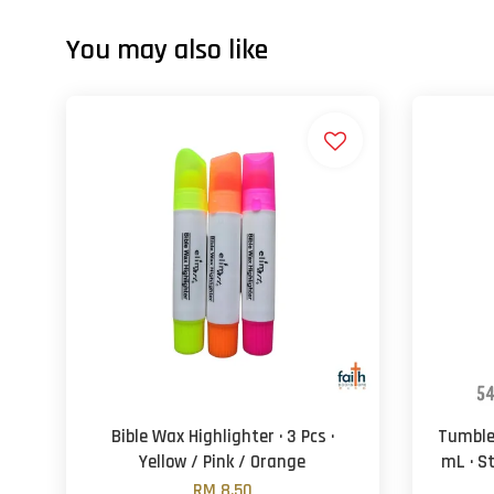
You may also like
Bible Wax Highlighter · 3 Pcs ·
Tumbler
Yellow / Pink / Orange
mL · St
RM 8.50