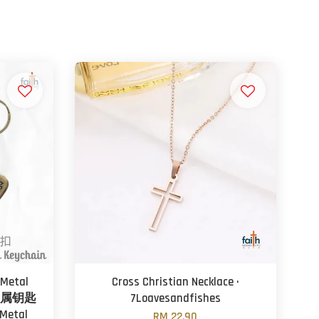
 Metal
Cross Christian Necklace ·
仿铜金属钥匙
7Loavesandfishes
 Metal
RM 22.90