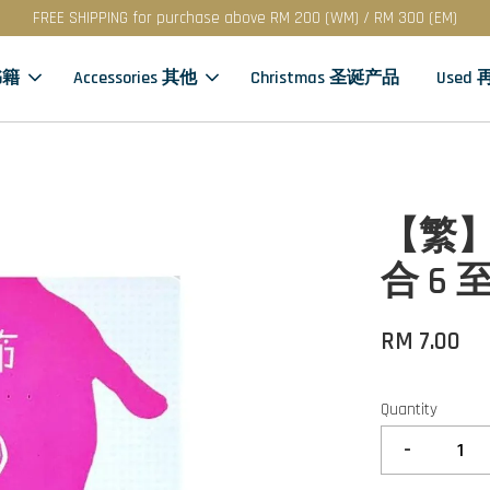
FREE SHIPPING for purchase above RM 200 (WM) / RM 300 (EM)
书籍
Accessories 其他
Christmas 圣诞产品
Used
【繁】
合 6 
RM 7.00
Quantity
-