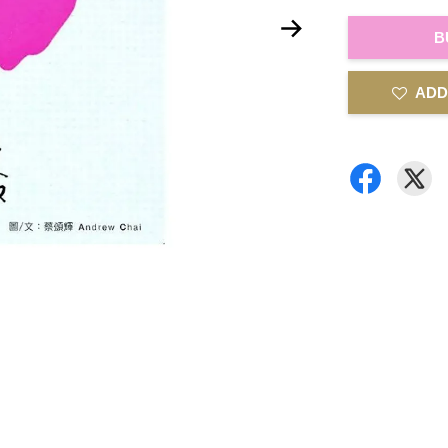
B
ADD