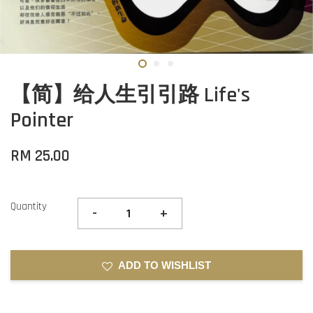
【简】给人生引引路 Life's
Pointer
RM 25.00
Quantity
-
+
ADD TO WISHLIST