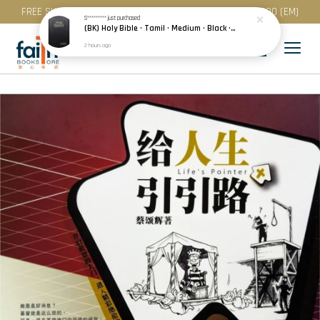
FREE SHIPPING for purchase above RM 200 (WM) / RM 300 (EM)
S*********
just purchased
(BK) Holy Bible · Tamil · Medium · Black · Plastic Cover · Red Edge · பரிசுத்த வேதாகமம்
2 hours ago