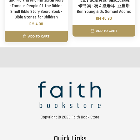
(BK) Martha And Her Sister Mary
【繁】恋爱灵旅 · 给恋人的灵
· Famous People Of The Bible ·
修书·宾 · 杨 & 撒母耳 · 亚当斯
Small Bible Story Board Book ·
Ben Young & Dr. Samuel Adams
Bible Stories for Children
RM 40.90
RM 4.90
ADD TO CART
ADD TO CART
Copyright © 2026 Faith Book Store
Quick Links