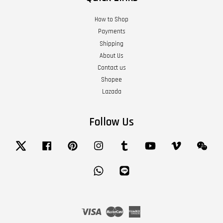
How to Shop
Payments
Shipping
About Us
Contact us
Shopee
Lazada
Follow Us
Twitter
Facebook
Pinterest
Instagram
Tumblr
YouTube
Vimeo
Wech
Whatsapp
Line
Visa
Master
American
Express