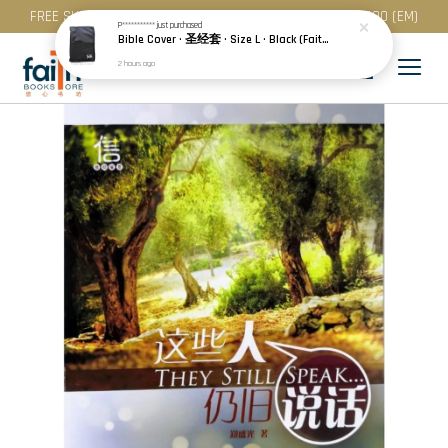
FREE SHIPPING for purchase above RM 200 (WM) / RM 300 (EM)
P***********
just purchased
Bible Cover · 圣经套 · Size L · Black (Faith) | Blue (Hope) | Maroon (Love)
2 hours ago