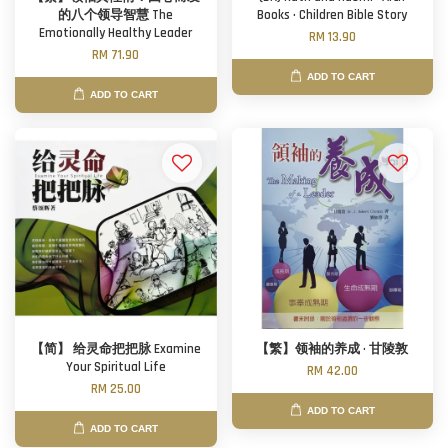
的八个领导智慧 The
Books · Children Bible Story
Emotionally Healthy Leader
RM 13.90
RM 71.90
ADD TO CART
ADD TO CART
【简】 给灵命把把脉 Examine
【繁】领袖的养成 · 甘陵敦
Your Spiritual Life
RM 42.00
RM 25.00
ADD TO CART
ADD TO CART