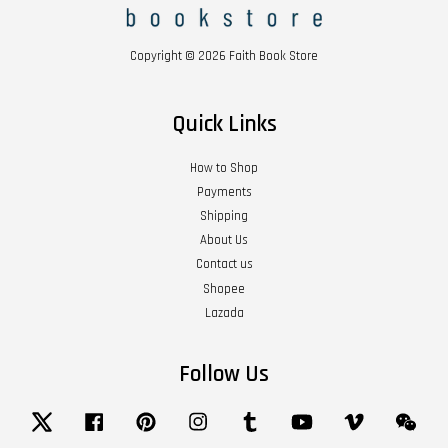
Copyright © 2026 Faith Book Store
Quick Links
How to Shop
Payments
Shipping
About Us
Contact us
Shopee
Lazada
Follow Us
Twitter
Facebook
Pinterest
Instagram
Tumblr
YouTube
Vimeo
Wech