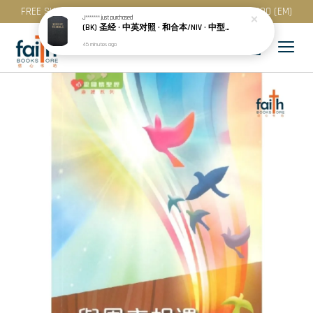
FREE SHIPPING for purchase above RM 200 (WM) / RM 300 (EM)
J*******
just purchased
(BK) 圣经 · 中英对照 · 和合本/NIV · 中型装 · 黑色精装 · 简体 · NIV/CUNPSS53DI
45 minutes ago