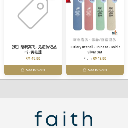
【繁】陪我高飞 · 见证传记丛
Cutlery Utensil · Chinese · Gold /
书 · 黄桂莲
Silver Set
RM 45.90
From
RM 13.90
ADD TO CART
ADD TO CART