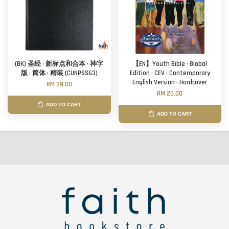
(BK) 圣经 · 新标点和合本 · 神字
【EN】Youth Bible · Global
版 · 简体 · 精装 (CUNPSS63)
Edition · CEV · Contemporary
English Version · Hardcover
RM 39.00
RM 20.00
ADD TO CART
ADD TO CART