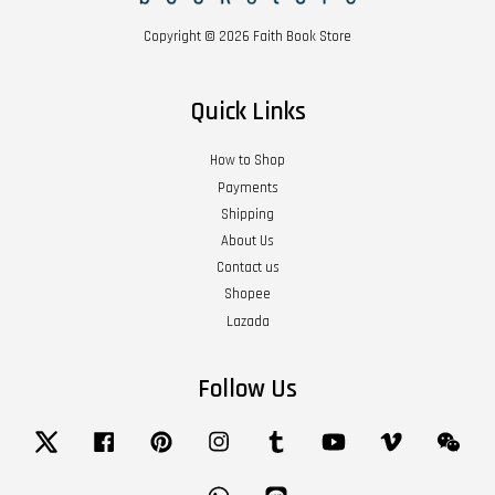
Copyright © 2026 Faith Book Store
Quick Links
How to Shop
Payments
Shipping
About Us
Contact us
Shopee
Lazada
Follow Us
Twitter
Facebook
Pinterest
Instagram
Tumblr
YouTube
Vimeo
Wech
Whatsapp
Line