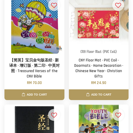
【简英】宝贝金句版圣经 · 新
CNY Floor Mat · PVC Coil ·
译本 · 增订版 · 第二印 · 中英对
Doormats · Home Decoration ·
照 · Treasured Verses of the
Chinese New Year · Christian
CNV Bible
Gifts
RM 70.00
RM 24.90
ADD TO CART
ADD TO CART