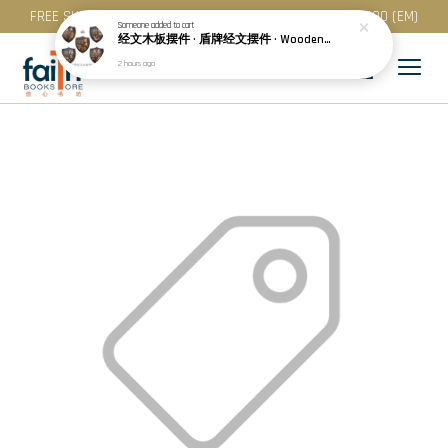
FREE SHIPPING for purchase above RM 200 (WM) / RM 300 (EM)
Someone
added to cart
经文木板摆件 · 盾牌经文摆件 · Wooden Plaque Decoration · Shield-shaped Scripture Plaque · With Chinese Bible Verse · Agape
2 hours ago