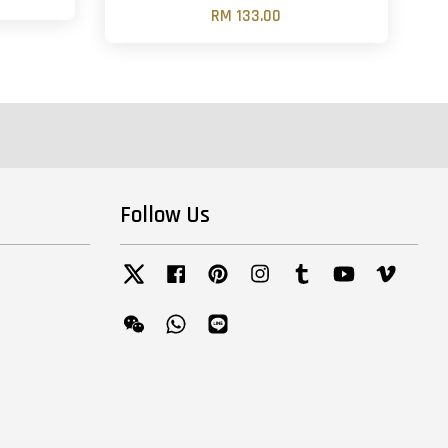
RM 133.00
Follow Us
Twitter
Facebook
Pinterest
Instagram
Tumblr
YouTube
Vimeo
Wechat
Whatsapp
Line