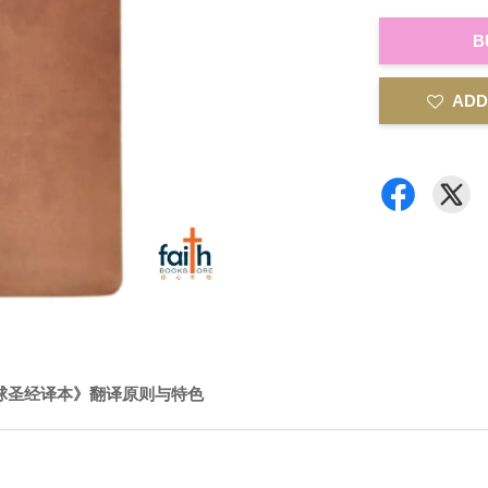
B
ADD
球圣经译本》翻译原则与特色