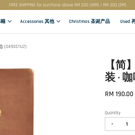
FREE SHIPPING for purchase above RM 200 (WM) / RM 300 (EM)
书籍
Accessories 其他
Christmas 圣诞产品
Used
S49SS11J2)
【简】
装 · 咖
RM 190.00
Quantity
-