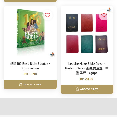
(BK) 100 Best Bible Stories ·
Leather-Like Bible Cover ·
Scandinavia
Medium Size · 圣经仿皮套 · 中
型圣经 · Agape
RM 33.90
RM 20.00
ADD TO CART
ADD TO CART