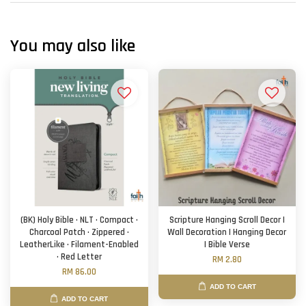
You may also like
(BK) Holy Bible · NLT · Compact ·
Scripture Hanging Scroll Decor |
Charcoal Patch · Zippered ·
Wall Decoration | Hanging Decor
LeatherLike · Filament-Enabled
| Bible Verse
· Red Letter
RM 2.80
RM 86.00
ADD TO CART
ADD TO CART