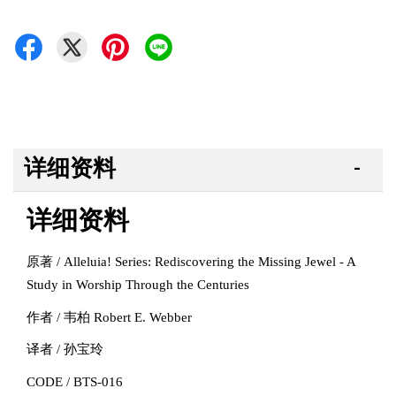
详细资料
详细资料
原著 / Alleluia! Series: Rediscovering the Missing Jewel - A
Study in Worship Through the Centuries
作者 / 韦柏 Robert E. Webber
译者 / 孙宝玲
CODE / BTS-016