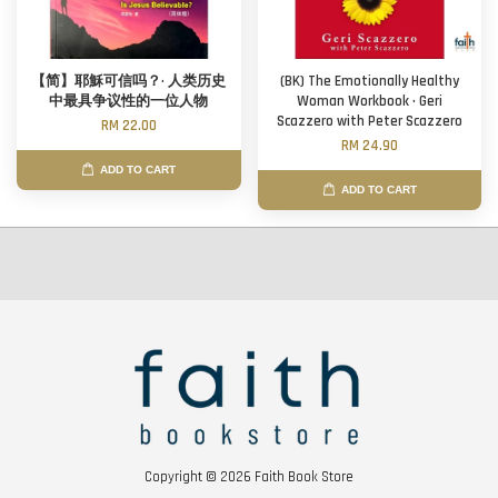
【简】耶穌可信吗？· 人类历史
(BK) The Emotionally Healthy
中最具争议性的一位人物
Woman Workbook · Geri
Scazzero with Peter Scazzero
RM 22.00
RM 24.90
ADD TO CART
ADD TO CART
Copyright © 2026 Faith Book Store