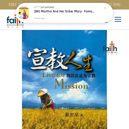
FREE SHIPPING for purchase above RM 200 (WM) / RM 300 (EM)
J******
just purchased
(BK) Martha And Her Sister Mary · Famous People Of The Bible · Small Bible Story Board Book · Bible Stories for Children
3 hours ago