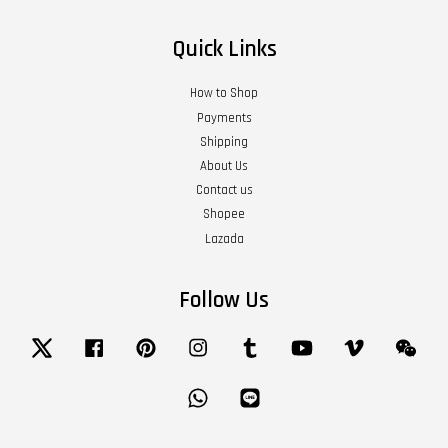
Quick Links
How to Shop
Payments
Shipping
About Us
Contact us
Shopee
Lazada
Follow Us
Twitter
Facebook
Pinterest
Instagram
Tumblr
YouTube
Vimeo
Wech
Whatsapp
Line