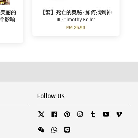
份美丽的
【繁】死亡的奥秘 · 如何找到神
七个影响
III · Timothy Keller
RM 25.90
Follow Us
Twitter
Facebook
Pinterest
Instagram
Tumblr
YouTube
Vimeo
Wechat
Whatsapp
Line