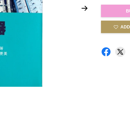
B
ADD