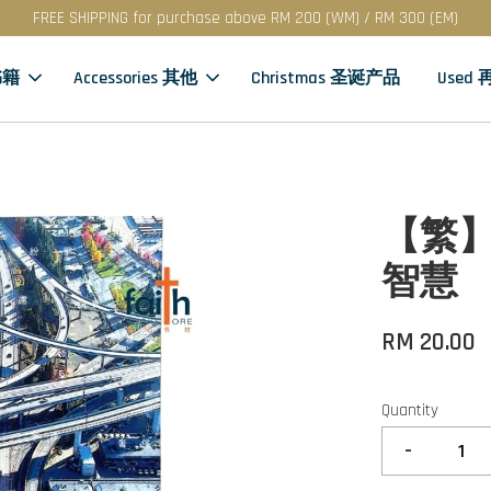
FREE SHIPPING for purchase above RM 200 (WM) / RM 300 (EM)
书籍
Accessories 其他
Christmas 圣诞产品
Used
【繁】
智慧
RM 20.00
Quantity
-